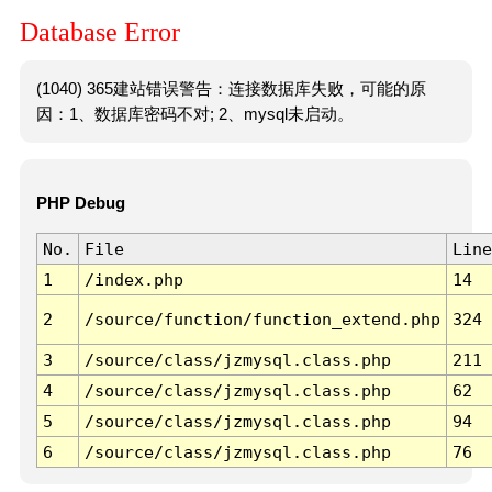
Database Error
(1040) 365建站错误警告：连接数据库失败，可能的原
因：1、数据库密码不对; 2、mysql未启动。
PHP Debug
No.
File
Line
1
/index.php
14
2
/source/function/function_extend.php
324
3
/source/class/jzmysql.class.php
211
4
/source/class/jzmysql.class.php
62
5
/source/class/jzmysql.class.php
94
6
/source/class/jzmysql.class.php
76