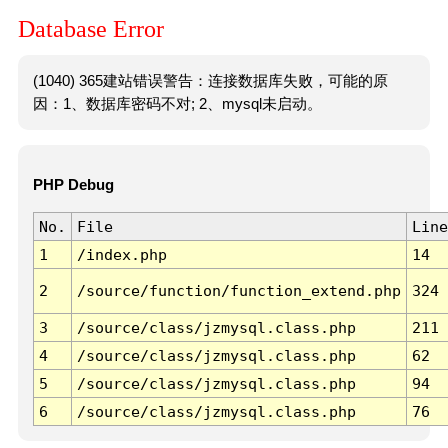
Database Error
(1040) 365建站错误警告：连接数据库失败，可能的原
因：1、数据库密码不对; 2、mysql未启动。
PHP Debug
No.
File
Line
1
/index.php
14
2
/source/function/function_extend.php
324
3
/source/class/jzmysql.class.php
211
4
/source/class/jzmysql.class.php
62
5
/source/class/jzmysql.class.php
94
6
/source/class/jzmysql.class.php
76