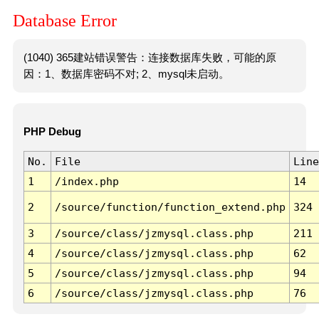
Database Error
(1040) 365建站错误警告：连接数据库失败，可能的原
因：1、数据库密码不对; 2、mysql未启动。
PHP Debug
No.
File
Line
1
/index.php
14
2
/source/function/function_extend.php
324
3
/source/class/jzmysql.class.php
211
4
/source/class/jzmysql.class.php
62
5
/source/class/jzmysql.class.php
94
6
/source/class/jzmysql.class.php
76