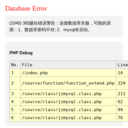
Database Error
(1040) 365建站错误警告：连接数据库失败，可能的原
因：1、数据库密码不对; 2、mysql未启动。
PHP Debug
No.
File
Line
1
/index.php
14
2
/source/function/function_extend.php
324
3
/source/class/jzmysql.class.php
211
4
/source/class/jzmysql.class.php
62
5
/source/class/jzmysql.class.php
94
6
/source/class/jzmysql.class.php
76