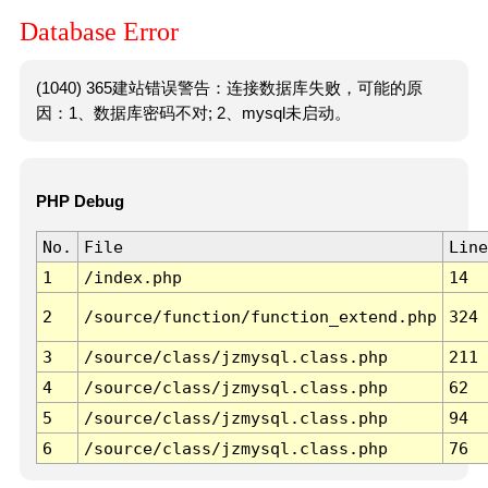
Database Error
(1040) 365建站错误警告：连接数据库失败，可能的原
因：1、数据库密码不对; 2、mysql未启动。
PHP Debug
No.
File
Line
1
/index.php
14
2
/source/function/function_extend.php
324
3
/source/class/jzmysql.class.php
211
4
/source/class/jzmysql.class.php
62
5
/source/class/jzmysql.class.php
94
6
/source/class/jzmysql.class.php
76