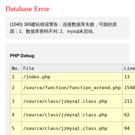
Database Error
(1040) 365建站错误警告：连接数据库失败，可能的原
因：1、数据库密码不对; 2、mysql未启动。
PHP Debug
No.
File
Line
1
/index.php
13
2
/source/function/function_extend.php
1548
3
/source/class/jzmysql.class.php
211
4
/source/class/jzmysql.class.php
62
5
/source/class/jzmysql.class.php
94