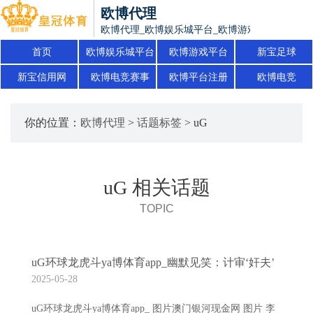
欧博代理
欧博代理_欧博娱乐城平台_欧博游戏平台_新宝足球
首页
欧博娱乐城平台
欧博游戏平台
新宝足球
新宝信用网
欧博电竞赛事
欧博平台注册
欧博电竞
你的位置：
欧博代理
>
话题标签
> uG
uG 相关话题
TOPIC
uG环球龙虎斗ya博体育app_幽默见笑：计审‘奸夫’
2025-05-28
uG环球龙虎斗ya博体育app_ 图片澳门银河现金网 图片 李