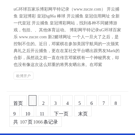
uG环球百家乐博彩网平特记录（www.zucze.com） 开云捕
鱼 皇冠博彩 皇冠hg86a 棒球 开云捕鱼 皇冠信用网址 全新
一代皇冠 开云捕鱼 皇冠博彩网站，找到各种不同赌博游
戏，包括、、其他体育运动。 博彩网平特记录uG环球百家
乐 www.zucze.com 新2赌球网址 一个人一旦火了之后，是
控制不住的。近日，邓紫棋在参加美国宇航局的一次颁奖
典礼之后开云捕鱼，更在在某社交平台晒出跟男友Mark的
合影，虽然说之前一直在传言邓紫棋有一个神秘男友，却
也没有像这次这么郑重的将男友晒出来。在邓紫
欧博开户
1
首页
2
3
4
5
6
7
8
9
10
11
下一页
末页
共
107
页
1066
条记录