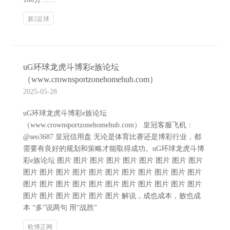
新2足球
uG环球龙虎斗博彩e族论坛
（www.crownsportzonehomehub.com）
2025-05-28
uG环球龙虎斗博彩e族论坛
（www.crownsportzonehomehub.com） 皇冠客服飞机：
@seo3687 皇冠信用盘 无论是体育比赛还是博彩行业，都
需要有良好的规划和策略才能取得成功。uG环球龙虎斗博
彩e族论坛 图片 图片 图片 图片 图片 图片 图片 图片 图片
图片 图片 图片 图片 图片 图片 图片 图片 图片 图片 图片
图片 图片 图片 图片 图片 图片 图片 图片 图片 图片 图片
图片 图片 图片 图片 图片 图片 解说，成也成本，败也成
本 “多”说两句 用“战胜”
欧博正网