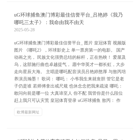
uG环球捕鱼澳门博彩最佳信誉平台_吕艳婷《我乃
哪吒三太子》：我命由我不由天
2025-05-28
uG环球捕鱼澳门博彩最佳信誉平台_ 图片 皇冠体育 视频版
图片 《哪吒2》，环球影史上 单一票房第一的电影。 国产
动画之光， 民族文化强势总结的标杆，正在热映！ 爱屋及
乌，这部施行曲也卓越提气， 愿中华英才一都长虹，大步
走向星辰大海。 主唱是哪吒配音演员吕艳婷憨厚 与敖丙培
养演员瀚墨！ 歌词： 哪吒： 小爷我生来就丧胆 管它是老
子仍是谁 若师傅拿出戒尺规 也休念念把我来疏浚 哪吒：
敢问向前是哪一位 大真谛至人 你不配 我管你是什么段位
赶上我只可认灾荒 皇冠体育登录 uG环球捕鱼 敖丙： 作
欧博最新网址