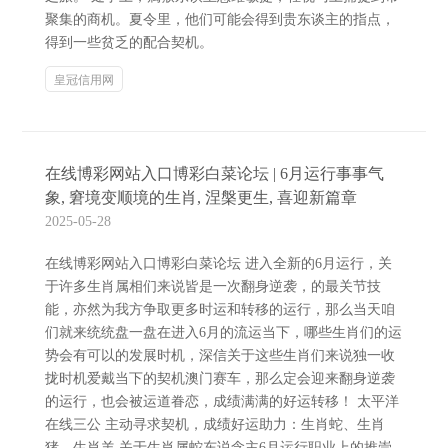
聚集的商机。夏令里，他们可能会得到贵东谈主的指点，
得到一些贫乏的配合契机。
皇冠信用网
在线博彩网站入口博彩白菜论坛 | 6月运行事事气
象, 窘境变顺境的生肖, 涅槃更生, 喜迎新篇章
2025-05-28
在线博彩网站入口博彩白菜论坛 进入全新的6月运行，关
于许多生肖属相们来说皆是一次翻身逆袭，的最关节技
能，亦然为我方争取更多时运和转移的运行，那么当天咱
们就来统统盘一盘在进入6月的流运当下，哪些生肖们的运
势会有可以的发展时机，深信关于这些生肖们来说独一收
拢时机爱戴当下的契机澳门赛车，那么定会迎来翻身逆袭
的运行，也会被运道眷恋，成绩满满的好运转移！ 太平洋
在线三公 主动寻求契机，成绩好运助力：生肖蛇、生肖
猪、生肖羊 关于生肖属蛇东说念主6月运行职业上的推崇