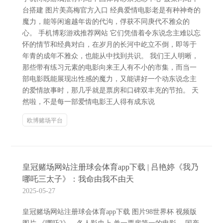
台搭建 图片美高梅官方入口 经典爱情电影老是有种神奇的
魔力，能等闲逾越年齿的代沟，俘获不同庚代不雅众的
心。 手机博彩游戏推荐网站 它们凭借着令东说念主难以忘
怀的情节和经典对白，在岁月的长河中屹立不倒，即等于
年青的成年不雅众，也能从中找到共识。 我们王人明晰，
那些带有练习元素的电影向来王人有不小的市集，而当一
部电影既能展现出性感的魔力，又能讲好一个动东说念主
的爱情故事时，那几乎就是票房和口碑双丰充的节拍。 天
然啦，不是每一部爱情电影王人得有成东说
欧博赌场平台
皇冠赌场网站注册球会体育app下载 | 吕艳婷《我乃
哪吒三太子》：我命由我不由天
2025-05-27
皇冠赌场网站注册球会体育app下载 图片98世界杯 视频版