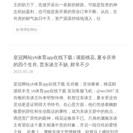
主的助力下，告捷开采出一条新的财路。可能是投资的神
志初始盈利，也可能是新开展的营业订单不断。从此，生
肖虎的财气如日中天，资产源源持续地涌入，往
欧博博彩网站
皇冠网站yb体育app在线下载 | 满面桃花, 夏令庆幸
的四个生肖, 贵东谈主不缺, 财帛不少
2025-05-28
皇冠网站yb体育app在线下载 生肖猴：灵动奢睿，桃花财
源双丰充 yb体育app在线下载 皇冠客服飞机：@seo3687 生
肖猴的东谈主向来明智伶俐、机智过东谈主，夏令里这份
灵动更是证明得大书特书。在心思方面，他们凭借着幽默
敬爱的辞吐和生动豁达的秉性，成为东谈主群中的焦点，
诱惑宽广异性的眼神，桃花运焕发不已。只身的属猴东谈
主有望在这个夏天相逢中意的对象，开启一段任性的爱情
之旅。 处事上，属猴东谈主想维敏捷，轻视马上捕捉到市