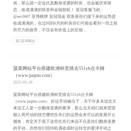
画，那么就一定会比及翻身逆袭的时辰，也会被庆幸留
恋，收成满满的惊喜和金钱契机！ 皇冠客服飞机：
@seo3687 亚博棋牌 皇冠现金 双鱼座你们接下来的运势是
收成满满的，在过问到6月的时辰你们可能会看到一些之前
所尽力的效劳，不仅会有价值上的呈报，
新2足球网址
菠菜网站平台搭建欧洲杯竞猜去551yb点卡姆
（www.juqmo.com）
2025-05-28
菠菜网站平台搭建欧洲杯竞猜去551yb点卡姆
（www.juqmo.com） 好运开动确当下，关于许多东说念主
来说王人是一次翻身逆袭的要津，那么当天咱们就来望望
鄙人周开动的技艺哪些生肖们的运势会有可以的发展开云
捕鱼，肯定关于底下这些生肖们来说不仅是你们翻身逆袭
的开动，亦然你们招待机遇收成时运转念的要津开动之