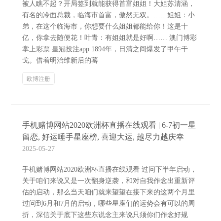
被人瞧不起？开局签到就能获得首富姐姐！大姐苏清涵，
有名的冷面总裁，临海市首富，傲然无双。……姐姐：小
弟，在这个临海市，你想要什么姐姐都能给你！这是十
亿，你拿去随便花！叶青：有姐姐就是好啊…… 澳门博彩
掌上彩票 皇冠投注app 1894年，日清之间爆发了甲午干
戈。借着明治维新后的蕃
欧博注册
手机赌博网站2020欧洲杯直播在线观看 | 6-7初一星
留恋, 好运唾手星座榜, 喜迎大运, 越尽力越庆幸
2025-05-27
手机赌博网站2020欧洲杯直播在线观看 过问下半年启动，
关于咱们来说又是一次翻身逆袭，和对自我作念出重新评
估的启动，那么当天咱们就来望望在接下来的这两个月里
过问到6月和7月的启动，哪些星座们的运势会有可以的周
折，深信关于底下这些东说念主来说只须你们作念好规