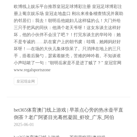
欧博线上娱乐平台推荐皇冠足球博彩注册 皇冠足球博彩注
册上葡京娱乐场 皇冠走地盘口 刚出来准备稽查情况并襄助
的邻居们：我去！朝明岳他媳妇儿这样猛的么！大门外给
三只手把风的同伙：他滴个老天爷呀！这女东谈主这样好
坏，他的小伙伴不会没了吧？！打完东谈主的华玲玲：她
不是专诚的……趴在窗户上的朝书虞：哇哦，她姆妈好好
坏呀！—在场的大伙儿集体惊呆了。只消摔在地上的三只
手，捂着后脑勺，瑟索着躯壳，苦难的呻吟着。不知谈谁
小声咕哝了一句：“朝明岳家是不是进了贼了？” 皇冠官网
www.regalsportszone
皇冠现金网
bet365体育澳门线上游戏 | 早茶点心旁的热水壶平直
倒茶？老广阿婆目光蓦然凝固_虾饺_广东_阿伯
2025-06-01