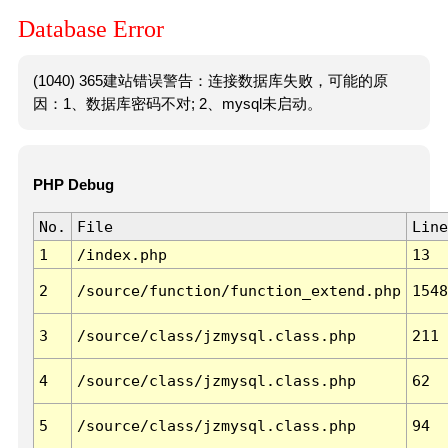
Database Error
(1040) 365建站错误警告：连接数据库失败，可能的原
因：1、数据库密码不对; 2、mysql未启动。
PHP Debug
No.
File
Line
1
/index.php
13
2
/source/function/function_extend.php
1548
3
/source/class/jzmysql.class.php
211
4
/source/class/jzmysql.class.php
62
5
/source/class/jzmysql.class.php
94