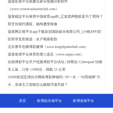
菠菜彩票平台搭建百家乐电脑分析软件
（www.crowncasinositeclub.com）
菠菜稳定平台推荐中国体育app的_辽篮质押股权是为了周琦？
郭艾伦续约遇阻，杨鸣遭受检修
菠菜网正规平台app下载皇冠国际娱乐有限公司_[小炮APP]巨
匠郭哥竞彩推选：水户蜀葵取胜
北京赛车色碟博彩赌博（www.kingofpokerhub.com）
菠菜靠谱平台体育彩票11选五（www.zepju.com）
在线博彩平台开户优惠博彩平台试玩 | 特斯拉 Cyberquad 玩物
车上架，订价 11990元，续航 13 公里
24500皇冠足球比分网络博彩挣钱吗 | 付一夫：“AI照相师”大
火，东谈主工智能怎么赋能浮滥升级？
首页
欧博娱乐城平台
欧博游戏平台