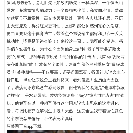
像问我吃暖锅，是毛肚先下如故鸭肠先下一样高深。一个像火山
爆发，充满激情和触动力；一个像精密仪器，高效而冷情。爱德
华兹更具不雅赏性，高光本领更爆炸，更能点火球迷心思。亚历
山大更庞杂，得分红果更可怕，是那种能让你感到宽心的浩荡。
要曲直要我这个体育博主，带着点个东说念主偏好和那么一丢丢
挑动性（毕竟是闲谈会嘛！）来投这一票……我可能会稍许、稍
许偏向爱德华兹。为什么？因为他身上那种“老子等于要罗致比
赛”的霸气，那种年青东说念主无所怕惧的冲击力，那种在攻防两
头齐能孝顺“哇！”本领的全能性，更得当我心里对季后赛“最好球
员”的某种期待——不仅要赢，还要得回漂亮，得回让东说念主心
折口服，得回让东说念主看到将来，看到但愿！亚历山大太强
了，浩荡到令东说念主感到敬畏，但他给我的嗅觉是“他原本就该
这样强”，是水到渠成。爱德华兹则多了极少“惊喜”和“遗迹”的滋
味，他似乎在以一种超乎所有这个词东说念主思象的速率进化
着，每场比赛齐在解锁生手段！天然，这完全是我带着理性颜色
的个东说念主偏好，不代表完全真谛！
菠菜网平台app下载