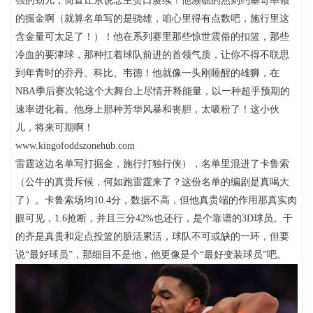
强的劲儿，简直让东说念主赞口赓续！他濒临的然则约基奇率领
的掘金啊（就算名单写的是骁雄，咱心里得有点数吧，施行里这
含金量可太足了！）！他在系列赛里那些惊世震俗的扣篮，那些
冷血的要津球，那种扛着球队前进的首领气质，让你不得不联思
到年青时的乔丹、科比、韦德！他就像一头刚睡醒的雄狮，在
NBA季后赛次轮这个大舞台上尽情开释能量，以一种超乎预期的
速率进化着。他身上那种芳华风暴和丧胆，太吸粉了！这小伙
儿，将来可期啊！
www.kingofoddszonehub.com
雷霆这边名单写打掘金，施行打独行侠），名单里混进了卡鲁索
（公牛的真贵斥候，何如跑雷霆来了？这份名单的编剧是真喝大
了）。卡鲁索场均10.4分，数据不高，但他真贵端的作用那真实肉
眼可见，1.6抢断，并且三分42%也还行，是个靠谱的3D球员。干
的齐是真贵和定点投篮的脏活累活，球队不可或缺的一环，但要
说“最好球员”，那细目不是他，他更像是个“最好变装球员”吧。