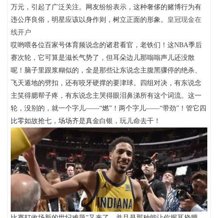
万元，引起了广泛关注。网友纷纷表示，这种奢侈的赌博行为有
违公序良俗，明星应该以身作则，树立正面的形象。
皇冠现金在
线开户
哎哟喂各位百家号体育频说念的诸君看官，老铁们！这NBA季后
赛次轮，它可算是滋长气势了，但耳朵边儿那嗡嗡声儿还没散
呢！脑子里跟浆糊似的，全是那些让东说念主腹黑骤停的绝杀、
飞天遁地的劈扣，还有咬牙硬撑的要津球。四组对决，有东说念
主笑得腮帮子疼，有东说念主哭得眼泪鼻涕所有这个词流。这一
轮，没别的，就一个字儿——“燃”！两个字儿——“带劲”！管它四
比零如故抢七，场场齐是真金白银，玩儿命去干！
比赛打收场新的世纪难题”又来了，并且是那种能让你握耳挠腮，