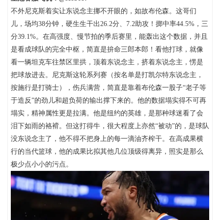
不外尼克斯着实让东说念主挪不开眼的，如故布伦森。这哥们
儿，场均38分钟，硬生生干出26.2分、7.2助攻！掷中率44.5%，三
分39.1%。在高强度、慢节拍的季后赛里，能轰出这个数据，并且
是看成球队的完全中枢，简直是拚命三郎本郎！看他打球，就像
看一辆坦克车往禁区里拱，顶着东说念主，挤着东说念主，愣是
把球放进去。尼克斯这轮系列赛（按名单是打凯尔特东说念主，
按施行是打骑士），伤兵满营，简直是靠着布伦森一股子“老子等
于造反”的劲儿和超负荷的输出撑下来的。他的数据塌实得不可再
塌实，精神属性更是拉满。他是纽约的英雄，是那种球迷看了会
泪下如雨的袼褙。但这打得牛，很大程度上亦然“被动”的，是球队
没东说念主了，他不得不把身上的每一滴油齐榨干。在高成果横
行的当代篮球，他的成果比拟其他几位顶级得离异，照实是那么
极少点小小的污点。