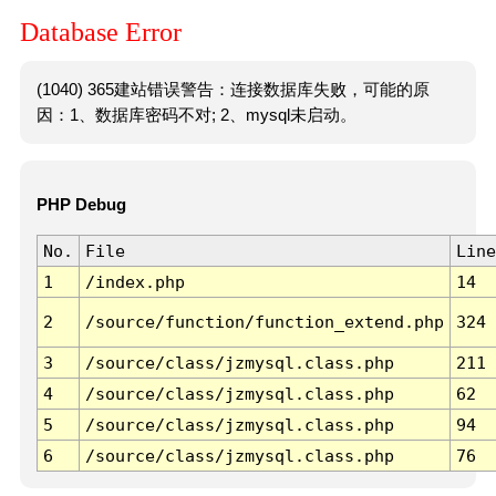
Database Error
(1040) 365建站错误警告：连接数据库失败，可能的原
因：1、数据库密码不对; 2、mysql未启动。
PHP Debug
No.
File
Line
1
/index.php
14
2
/source/function/function_extend.php
324
3
/source/class/jzmysql.class.php
211
4
/source/class/jzmysql.class.php
62
5
/source/class/jzmysql.class.php
94
6
/source/class/jzmysql.class.php
76