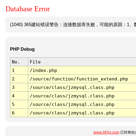
Database Error
(1040) 365建站错误警告：连接数据库失败，可能的原因：1、数
PHP Debug
No.
File
1
/index.php
2
/source/function/function_extend.php
3
/source/class/jzmysql.class.php
4
/source/class/jzmysql.class.php
5
/source/class/jzmysql.class.php
6
/source/class/jzmysql.class.php
www.365jz.com
已经将此