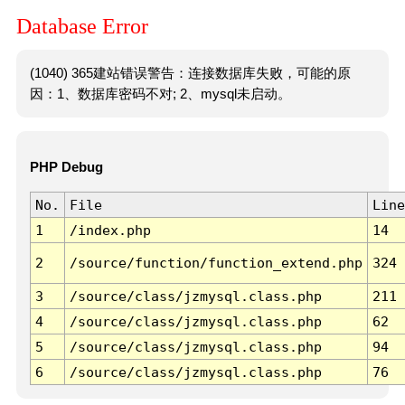
Database Error
(1040) 365建站错误警告：连接数据库失败，可能的原
因：1、数据库密码不对; 2、mysql未启动。
PHP Debug
No.
File
Line
1
/index.php
14
2
/source/function/function_extend.php
324
3
/source/class/jzmysql.class.php
211
4
/source/class/jzmysql.class.php
62
5
/source/class/jzmysql.class.php
94
6
/source/class/jzmysql.class.php
76