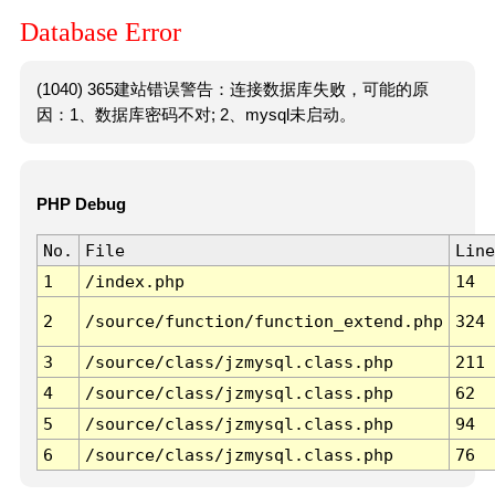
Database Error
(1040) 365建站错误警告：连接数据库失败，可能的原
因：1、数据库密码不对; 2、mysql未启动。
PHP Debug
No.
File
Line
1
/index.php
14
2
/source/function/function_extend.php
324
3
/source/class/jzmysql.class.php
211
4
/source/class/jzmysql.class.php
62
5
/source/class/jzmysql.class.php
94
6
/source/class/jzmysql.class.php
76