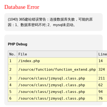
Database Error
(1040) 365建站错误警告：连接数据库失败，可能的原
因：1、数据库密码不对; 2、mysql未启动。
PHP Debug
No.
File
Line
1
/index.php
14
2
/source/function/function_extend.php
324
3
/source/class/jzmysql.class.php
211
4
/source/class/jzmysql.class.php
62
5
/source/class/jzmysql.class.php
94
6
/source/class/jzmysql.class.php
76