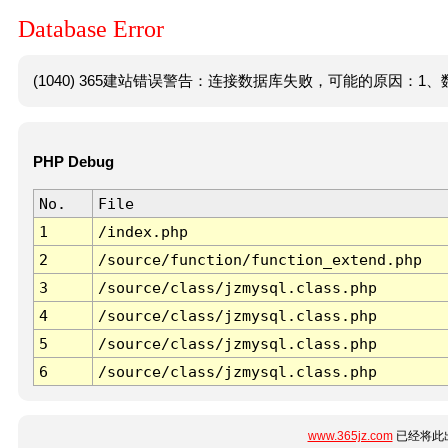
Database Error
(1040) 365建站错误警告：连接数据库失败，可能的原因：1、数
PHP Debug
No.
File
1
/index.php
2
/source/function/function_extend.php
3
/source/class/jzmysql.class.php
4
/source/class/jzmysql.class.php
5
/source/class/jzmysql.class.php
6
/source/class/jzmysql.class.php
www.365jz.com
已经将此