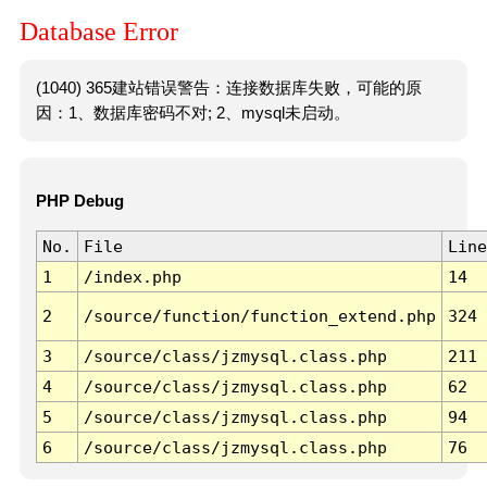
Database Error
(1040) 365建站错误警告：连接数据库失败，可能的原
因：1、数据库密码不对; 2、mysql未启动。
PHP Debug
No.
File
Line
1
/index.php
14
2
/source/function/function_extend.php
324
3
/source/class/jzmysql.class.php
211
4
/source/class/jzmysql.class.php
62
5
/source/class/jzmysql.class.php
94
6
/source/class/jzmysql.class.php
76