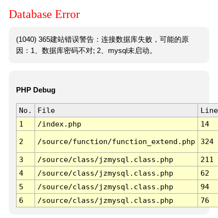
Database Error
(1040) 365建站错误警告：连接数据库失败，可能的原
因：1、数据库密码不对; 2、mysql未启动。
PHP Debug
No.
File
Line
1
/index.php
14
2
/source/function/function_extend.php
324
3
/source/class/jzmysql.class.php
211
4
/source/class/jzmysql.class.php
62
5
/source/class/jzmysql.class.php
94
6
/source/class/jzmysql.class.php
76