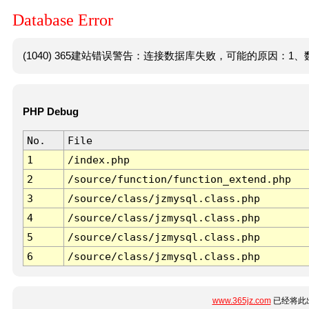
Database Error
(1040) 365建站错误警告：连接数据库失败，可能的原因：1、数
PHP Debug
No.
File
1
/index.php
2
/source/function/function_extend.php
3
/source/class/jzmysql.class.php
4
/source/class/jzmysql.class.php
5
/source/class/jzmysql.class.php
6
/source/class/jzmysql.class.php
www.365jz.com
已经将此