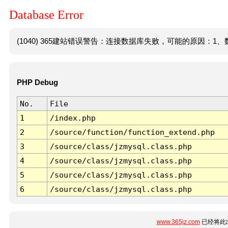
Database Error
(1040) 365建站错误警告：连接数据库失败，可能的原因：1、数
PHP Debug
No.
File
1
/index.php
2
/source/function/function_extend.php
3
/source/class/jzmysql.class.php
4
/source/class/jzmysql.class.php
5
/source/class/jzmysql.class.php
6
/source/class/jzmysql.class.php
www.365jz.com
已经将此