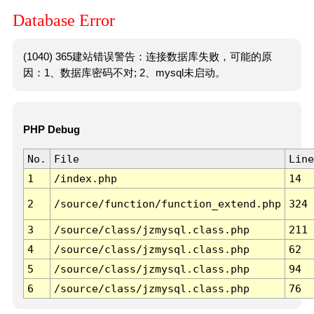
Database Error
(1040) 365建站错误警告：连接数据库失败，可能的原
因：1、数据库密码不对; 2、mysql未启动。
PHP Debug
No.
File
Line
1
/index.php
14
2
/source/function/function_extend.php
324
3
/source/class/jzmysql.class.php
211
4
/source/class/jzmysql.class.php
62
5
/source/class/jzmysql.class.php
94
6
/source/class/jzmysql.class.php
76