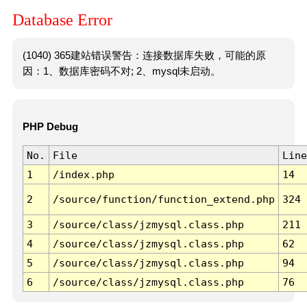
Database Error
(1040) 365建站错误警告：连接数据库失败，可能的原
因：1、数据库密码不对; 2、mysql未启动。
PHP Debug
No.
File
Line
1
/index.php
14
2
/source/function/function_extend.php
324
3
/source/class/jzmysql.class.php
211
4
/source/class/jzmysql.class.php
62
5
/source/class/jzmysql.class.php
94
6
/source/class/jzmysql.class.php
76