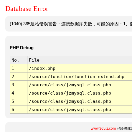
Database Error
(1040) 365建站错误警告：连接数据库失败，可能的原因：1、数
PHP Debug
No.
File
1
/index.php
2
/source/function/function_extend.php
3
/source/class/jzmysql.class.php
4
/source/class/jzmysql.class.php
5
/source/class/jzmysql.class.php
6
/source/class/jzmysql.class.php
www.365jz.com
已经将此