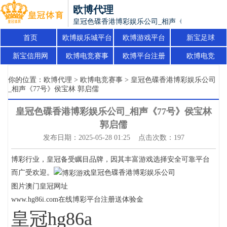
欧博代理
皇冠色碟香港博彩娱乐公司_相声《77号》侯宝林
首页
欧博娱乐城平台
欧博游戏平台
新宝足球
新宝信用网
欧博电竞赛事
欧博平台注册
欧博电竞
你的位置：
欧博代理
>
欧博电竞赛事
> 皇冠色碟香港博彩娱乐公司
_相声《77号》侯宝林 郭启儒
皇冠色碟香港博彩娱乐公司_相声《77号》侯宝林
郭启儒
发布日期：2025-05-28 01:25 点击次数：197
博彩行业，皇冠备受瞩目品牌，因其丰富游戏选择安全可靠平台
而广受欢迎。
皇冠色碟香港博彩娱乐公司
图片澳门皇冠网址
www.hg86i.com在线博彩平台注册送体验金
皇冠hg86a