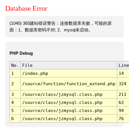
Database Error
(1040) 365建站错误警告：连接数据库失败，可能的原
因：1、数据库密码不对; 2、mysql未启动。
PHP Debug
No.
File
Line
1
/index.php
14
2
/source/function/function_extend.php
324
3
/source/class/jzmysql.class.php
211
4
/source/class/jzmysql.class.php
62
5
/source/class/jzmysql.class.php
94
6
/source/class/jzmysql.class.php
76