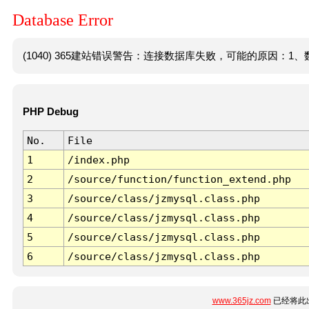
Database Error
(1040) 365建站错误警告：连接数据库失败，可能的原因：1、数
PHP Debug
No.
File
1
/index.php
2
/source/function/function_extend.php
3
/source/class/jzmysql.class.php
4
/source/class/jzmysql.class.php
5
/source/class/jzmysql.class.php
6
/source/class/jzmysql.class.php
www.365jz.com
已经将此