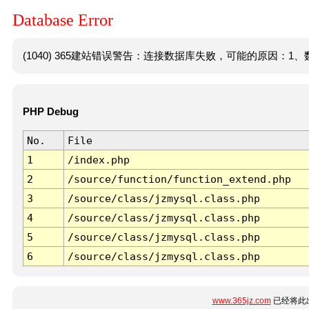
Database Error
(1040) 365建站错误警告：连接数据库失败，可能的原因：1、数
PHP Debug
No.
File
1
/index.php
2
/source/function/function_extend.php
3
/source/class/jzmysql.class.php
4
/source/class/jzmysql.class.php
5
/source/class/jzmysql.class.php
6
/source/class/jzmysql.class.php
www.365jz.com
已经将此