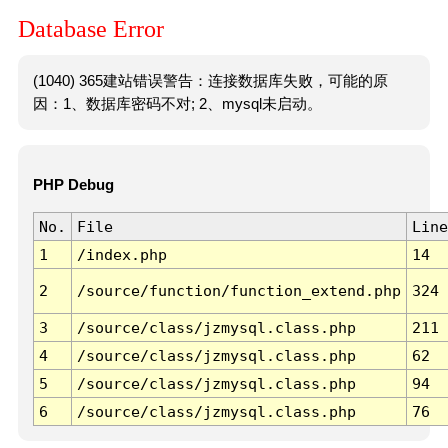
Database Error
(1040) 365建站错误警告：连接数据库失败，可能的原
因：1、数据库密码不对; 2、mysql未启动。
PHP Debug
No.
File
Line
1
/index.php
14
2
/source/function/function_extend.php
324
3
/source/class/jzmysql.class.php
211
4
/source/class/jzmysql.class.php
62
5
/source/class/jzmysql.class.php
94
6
/source/class/jzmysql.class.php
76