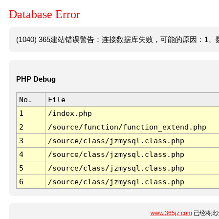
Database Error
(1040) 365建站错误警告：连接数据库失败，可能的原因：1、数
PHP Debug
No.
File
1
/index.php
2
/source/function/function_extend.php
3
/source/class/jzmysql.class.php
4
/source/class/jzmysql.class.php
5
/source/class/jzmysql.class.php
6
/source/class/jzmysql.class.php
www.365jz.com
已经将此