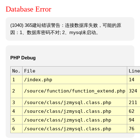
Database Error
(1040) 365建站错误警告：连接数据库失败，可能的原
因：1、数据库密码不对; 2、mysql未启动。
PHP Debug
No.
File
Line
1
/index.php
14
2
/source/function/function_extend.php
324
3
/source/class/jzmysql.class.php
211
4
/source/class/jzmysql.class.php
62
5
/source/class/jzmysql.class.php
94
6
/source/class/jzmysql.class.php
76