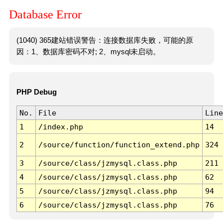
Database Error
(1040) 365建站错误警告：连接数据库失败，可能的原
因：1、数据库密码不对; 2、mysql未启动。
PHP Debug
No.
File
Line
1
/index.php
14
2
/source/function/function_extend.php
324
3
/source/class/jzmysql.class.php
211
4
/source/class/jzmysql.class.php
62
5
/source/class/jzmysql.class.php
94
6
/source/class/jzmysql.class.php
76