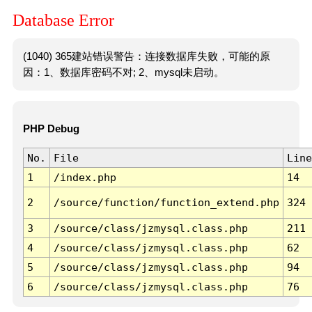
Database Error
(1040) 365建站错误警告：连接数据库失败，可能的原
因：1、数据库密码不对; 2、mysql未启动。
PHP Debug
No.
File
Line
1
/index.php
14
2
/source/function/function_extend.php
324
3
/source/class/jzmysql.class.php
211
4
/source/class/jzmysql.class.php
62
5
/source/class/jzmysql.class.php
94
6
/source/class/jzmysql.class.php
76